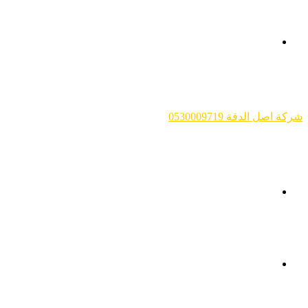
القائمة
شركة اصل الدقة 0530009719
بحث
عن
انستقرام