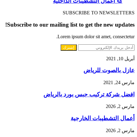
🎨 أعمال التشطيبات الداخلية
SUBSCRIBE TO NEWSLETTERS
Subscribe to our mailing list to get the new updates!
Lorem ipsum dolor sit amet, consectetur.
أدخل
بريدك
عازل
أبريل 10, 2021
الإلكتروني
بالصوت
عازل بالصوت للرياض
للرياض
افضل
مارس 24, 2021
شركة
افضل شركة تركيب جبس بورد بالرياض
تركيب
جبس
بورد
أعمال
مارس 2, 2026
بالرياض
التشطيبات
أعمال التشطيبات الخارجية
الخارجية
مارس 2, 2026
🏗