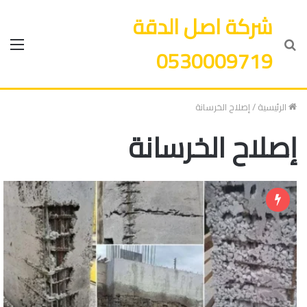
شركة اصل الدقة
بحث
الق
0530009719
عن
الرئيسية
/
إصلاح الخرسانة
إصلاح الخرسانة