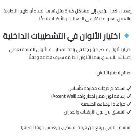
إهمال العزل يؤدي إلى مشاكل كبيرة مثل تسرب المياه أو ظهور الرطوبة
والعفن، وهو ما يؤثر على الدهانات والأرضيات لاحقًا.
اختيار الألوان في التشطيبات الداخلية
اختيار الألوان عنصر مؤثر جدًا في راحة المكان. فالألوان الفاتحة تعطي
إحساسًا بالاتساع، بينما الألوان الداكنة تضيف فخامة ودفئًا.
نصائح لاختيار الألوان:
استخدام درجات محايدة كأساس
إضافة لون مميز لجدار واحد (Accent Wall)
مراعاة الإضاءة الطبيعية
التنسيق بين لون الأرضيات والجدران
التناسق اللوني يرفع من قيمة التشطيب ويعكس ذوقًا احترافيًا.